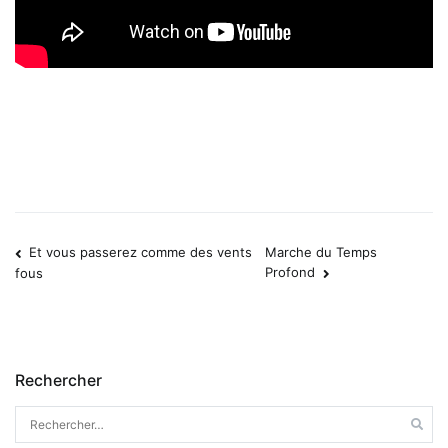
Et vous passerez comme des vents
Marche du Temps
Navigation
Profond
fous
de
l’article
Rechercher
Rechercher :