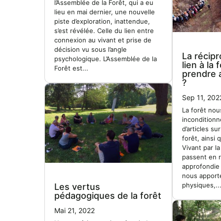
l’Assemblée de la Forêt, qui a eu
lieu en mai dernier, une nouvelle
piste d’exploration, inattendue,
s’est révélée. Celle du lien entre
connexion au vivant et prise de
décision vu sous l’angle
La récipr
psychologique. L’Assemblée de la
lien à la
Forêt est...
prendre a
?
Sep 11, 202
La forêt no
inconditionn
d’articles su
forêt, ainsi 
Vivant par la
passent en 
approfondie 
nous apporte
physiques,..
Les vertus
pédagogiques de la forêt
Mai 21, 2022