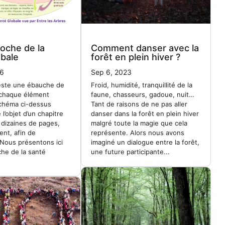
oche de la
Comment danser avec la
obale
forêt en plein hiver ?
26
Sep 6, 2023
reste une ébauche de
Froid, humidité, tranquillité de la
 chaque élément
faune, chasseurs, gadoue, nuit…
schéma ci-dessus
Tant de raisons de ne pas aller
e l’objet d’un chapitre
danser dans la forêt en plein hiver
 dizaines de pages,
malgré toute la magie que cela
ent, afin de
représente. Alors nous avons
 Nous présentons ici
imaginé un dialogue entre la forêt,
he de la santé
une future participante...