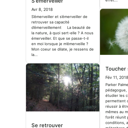
S’émerveiller
Avr 8, 2018
S’émerveiller et s’émerveiller de
retrouver sa capacité
d’émerveillement La beauté de
la nature, à quoi sert-elle ? A nous
émerveiller. Et que se passe-t-il
en moi lorsque je m’émerveille ?
Mon coeur se dilate, je ressens de
la...
Toucher
Fév 11, 201
Parker Palme
pédagogue, 
étudier les 
permettent 
réussir à êt
mêmes au mil
forêt réunit
conditions, 
Se retrouver