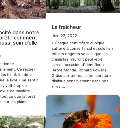
La fraîcheur
ocité dans notre
Juin 22, 2022
 forêt : comment
ussi soin d’elle
« Chaque centimètre cubique
s’affaire à convertir sol et soleil en
milliers d’agents volatils que les
2
chimistes n’auront peut-être
us donne
jamais l’occasion d’identifier. »
ellement. Ce recueil
l’Arbre Monde, Richard Powers
r les bienfaits de la
Grâce aux arbres, la température
que le livre « Se sentir
diminue sensiblement dans nos
 sylvothérapie »
villes....
revue de manière
tout ce que la forêt
, sur les plans
.