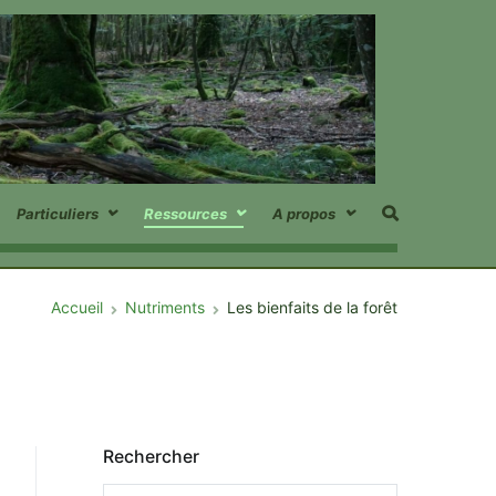
Entre Les
se
transformer
Arbres
en forêt, par
la forêt
Particuliers
Ressources
A propos
Accueil
Nutriments
Les bienfaits de la forêt
Rechercher
Rechercher :