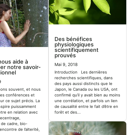
Des bénéfices
physiologiques
scientifiquement
prouvés
nous aide à
Mai 9, 2018
er notre savoir-
tionnel
Introduction Les dernières
recherches scientifiques, dans
9
des pays aussi distincts que le
uons souvent, et nous
Japon, le Canada ou les USA, ont
es conférences et
confirmé qu’il y avait bien au moins
ur ce sujet précis. La
une corrélation, et parfois un lien
inspire puissamment
de causalité entre le fait d’être en
tre en relation avec
forêt et des...
 recentrage,
de cadre, bio-
rencontre de l’alterité,