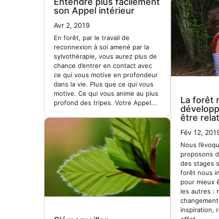
Entendre plus facilement
son Appel intérieur
Avr 2, 2019
En forêt, par le travail de
reconnexion à soi amené par la
sylvothérapie, vous aurez plus de
chance d’entrer en contact avec
ce qui vous motive en profondeur
dans la vie. Plus que ce qui vous
motive. Ce qui vous anime au plus
La forêt 
profond des tripes. Votre Appel...
développ
être rela
Fév 12, 201
Nous l’évoq
proposons d
des stages s
forêt nous 
pour mieux ê
les autres :
changement 
inspiration, 
effet...