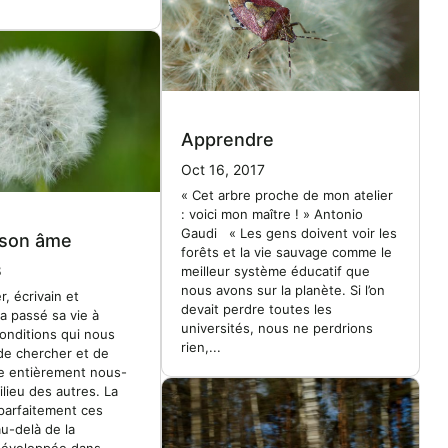
Apprendre
Oct 16, 2017
« Cet arbre proche de mon atelier
: voici mon maître ! » Antonio
Gaudi « Les gens doivent voir les
 son âme
forêts et la vie sauvage comme le
8
meilleur système éducatif que
nous avons sur la planète. Si l’on
r, écrivain et
devait perdre toutes les
a passé sa vie à
universités, nous ne perdrions
conditions qui nous
rien,...
de chercher et de
re entièrement nous-
ieu des autres. La
 parfaitement ces
au-delà de la