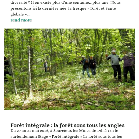
diversité ? Il en existe plus d’une centaine… plus une ! Nous
présentons ici la dernière née, la fresque « Forêt et Santé
globale »,...
read more
Forêt intégrale : la forêt sous tous les angles
Du 29 au 31 mai 2026, à Sourcieux les Mines de 19h à 17h le
surlendemain Stage « Forêt intégrale » La forêt sous tous les