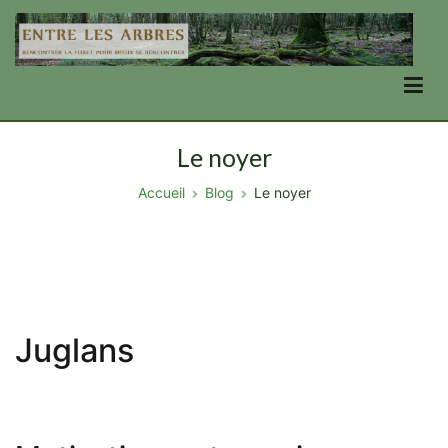
Aller
au
contenu
Entre Les Arbres
se transformer en forêt, par la forêt
Le noyer
Accueil
Blog
Le noyer
Juglans