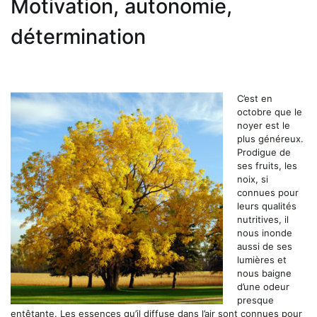
Motivation, autonomie,
détermination
C’est en
octobre que le
noyer est le
plus généreux.
Prodigue de
ses fruits, les
noix, si
connues pour
leurs qualités
nutritives, il
nous inonde
aussi de ses
lumières et
nous baigne
d’une odeur
presque
entêtante. Les essences qu’il diffuse dans l’air sont connues pour