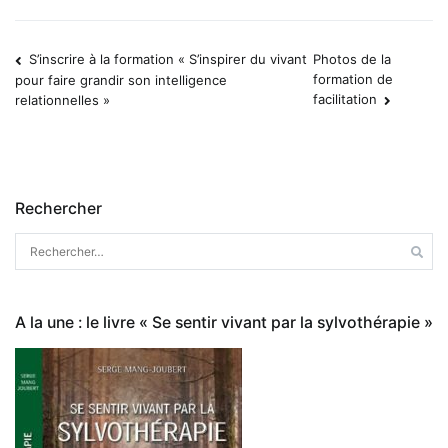
S’inscrire à la formation « S’inspirer du vivant
Photos de la
Navigation
formation de
pour faire grandir son intelligence
facilitation
relationnelles »
de
l’article
Rechercher
Rechercher :
A la une : le livre « Se sentir vivant par la sylvothérapie »