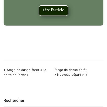
Lire l'article
Stage de danse-forêt « La
Stage de danse-forêt
Navigation
« Nouveau départ »
porte de l’hiver »
de
l’article
Rechercher