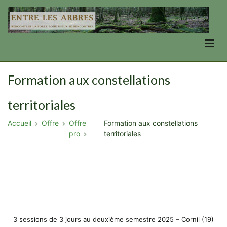
Aller
au
contenu
Entre Les Arbres
se transformer en forêt, par la forêt
Formation aux constellations
territoriales
Accueil
Offre
Offre
Formation aux constellations
pro
territoriales
3 sessions de 3 jours au deuxième semestre 2025 – Cornil (19)