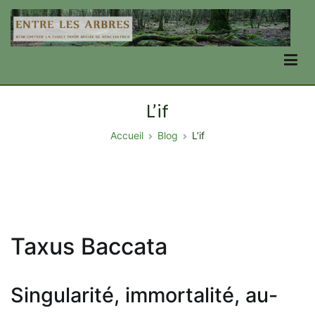
Aller
au
contenu
Entre Les Arbres
se transformer en forêt, par la forêt
L’if
Accueil
Blog
L’if
Taxus Baccata
Singularité, immortalité, au-