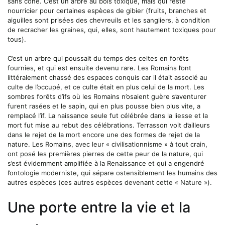
sans cône. C’est un arbre au bois toxique, mais qui reste
nourricier pour certaines espèces de gibier (fruits, branches et
aiguilles sont prisées des chevreuils et les sangliers, à condition
de recracher les graines, qui, elles, sont hautement toxiques pour
tous).
C’est un arbre qui poussait du temps des celtes en forêts
fournies, et qui est ensuite devenu rare. Les Romains l’ont
littéralement chassé des espaces conquis car il était associé au
culte de l’occupé, et ce culte était en plus celui de la mort. Les
sombres forêts d’ifs où les Romains n’osaient guère s’aventurer
furent rasées et le sapin, qui en plus pousse bien plus vite, a
remplacé l’if. La naissance seule fut célébrée dans la liesse et la
mort fut mise au rebut des célébrations. Terrasson voit d’ailleurs
dans le rejet de la mort encore une des formes de rejet de la
nature. Les Romains, avec leur « civilisationnisme » à tout crain,
ont posé les premières pierres de cette peur de la nature, qui
s’est évidemment amplifiée à la Renaissance et qui a engendré
l’ontologie moderniste, qui sépare ostensiblement les humains des
autres espèces (ces autres espèces devenant cette « Nature »).
Une porte entre la vie et la