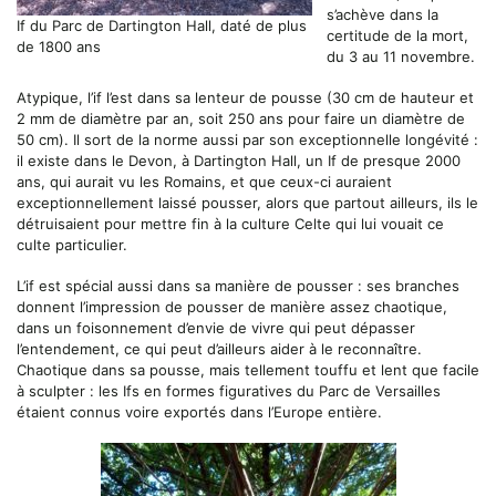
s’achève dans la
If du Parc de Dartington Hall, daté de plus
certitude de la mort,
de 1800 ans
du 3 au 11 novembre.
Atypique, l’if l’est dans sa lenteur de pousse (30 cm de hauteur et
2 mm de diamètre par an, soit 250 ans pour faire un diamètre de
50 cm). Il sort de la norme aussi par son exceptionnelle longévité :
il existe dans le Devon, à Dartington Hall, un If de presque 2000
ans, qui aurait vu les Romains, et que ceux-ci auraient
exceptionnellement laissé pousser, alors que partout ailleurs, ils le
détruisaient pour mettre fin à la culture Celte qui lui vouait ce
culte particulier.
L’if est spécial aussi dans sa manière de pousser : ses branches
donnent l’impression de pousser de manière assez chaotique,
dans un foisonnement d’envie de vivre qui peut dépasser
l’entendement, ce qui peut d’ailleurs aider à le reconnaître.
Chaotique dans sa pousse, mais tellement touffu et lent que facile
à sculpter : les Ifs en formes figuratives du Parc de Versailles
étaient connus voire exportés dans l’Europe entière.