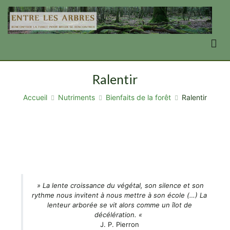
Aller
au
contenu
Entre Les Arbres
se transformer en forêt, par la forêt
Ralentir
Accueil
Nutriments
Bienfaits de la forêt
Ralentir
» La lente croissance du végétal, son silence et son
rythme nous invitent à nous mettre à son école (…) La
lenteur arborée se vit alors comme un îlot de
décélération. «
J. P. Pierron