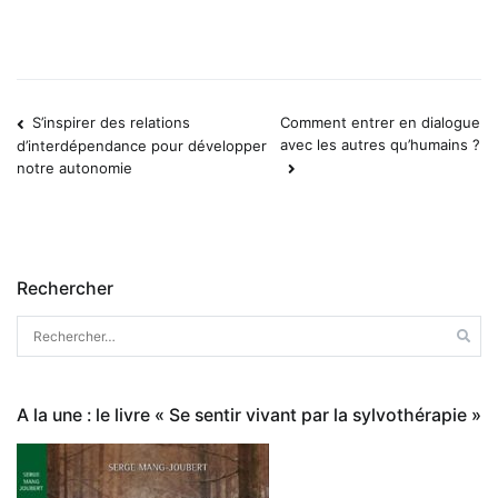
S’inspirer des relations
Comment entrer en dialogue
Navigation
avec les autres qu’humains ?
d’interdépendance pour développer
notre autonomie
de
l’article
Rechercher
Rechercher :
A la une : le livre « Se sentir vivant par la sylvothérapie »