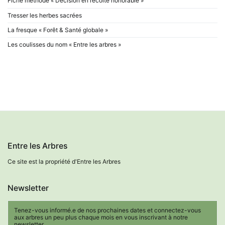
Fiche méthode « Décision en récolte honorable »
Tresser les herbes sacrées
La fresque « Forêt & Santé globale »
Les coulisses du nom « Entre les arbres »
Entre les Arbres
Ce site est la propriété d'Entre les Arbres
Newsletter
Tenez-vous informé.e de nos prochaines dates et connectez-vous
aux arbres un peu plus chaque mois en vous inscrivant à notre
newsletter