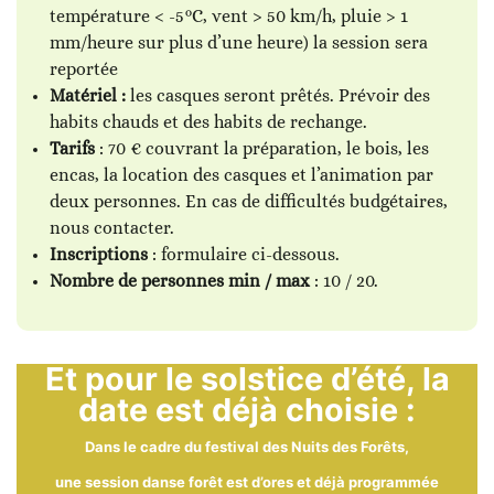
température < -5°C, vent > 50 km/h, pluie > 1
mm/heure sur plus d’une heure) la session sera
reportée
Matériel :
les casques seront prêtés. Prévoir des
habits chauds et des habits de rechange.
Tarifs
: 70 € couvrant la préparation, le bois, les
encas, la location des casques et l’animation par
deux personnes. En cas de difficultés budgétaires,
nous contacter.
Inscriptions
: formulaire ci-dessous.
Nombre de personnes min / max
: 10 / 20.
Et pour le solstice d’été, la
date est déjà choisie :
Dans le cadre du festival des Nuits des Forêts,
une session danse forêt est d’ores et déjà programmée