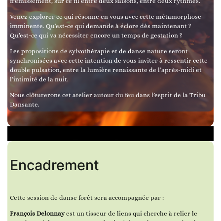
frémissement, sur ce fil entre deux saisons, entre deux rythmes.
Venez explorer ce qui résonne en vous avec cette métamorphose
imminente. Qu’est-ce qui demande à éclore dès maintenant ?
Qu’est-ce qui va nécessiter encore un temps de gestation ?
Les propositions de sylvothérapie et de danse nature seront
synchronisées avec cette intention de vous inviter à ressentir cette
double pulsation, entre la lumière renaissante de l’après-midi et
l’intimité de la nuit.
Nous clôturerons cet atelier autour du feu dans l’esprit de la Tribu
Dansante.
Encadrement
Cette session de danse forêt sera accompagnée par :
François Delonnay
est un tisseur de liens qui cherche à relier le