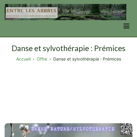
Aller
au
contenu
Entre Les Arbres
se transformer en forêt, par la forêt
Danse et sylvothérapie : Prémices
Accueil
Offre
Danse et sylvothérapie : Prémices