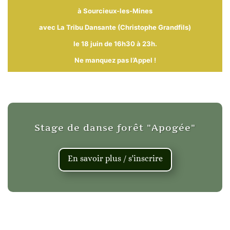
à Sourcieux-les-Mines
avec La Tribu Dansante (Christophe Grandfils)
le 18 juin de 16h30 à 23h.
Ne manquez pas l’Appel !
Stage de danse forêt "Apogée"
En savoir plus / s'inscrire