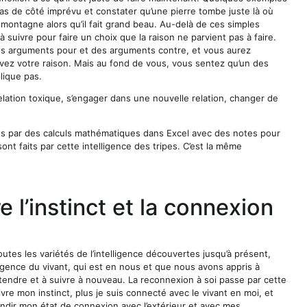
 pas de côté imprévu et constater qu’une pierre tombe juste là où
montagne alors qu’il fait grand beau. Au-delà de ces simples
e à suivre pour faire un choix que la raison ne parvient pas à faire.
a des arguments pour et des arguments contre, et vous aurez
uivez votre raison. Mais au fond de vous, vous sentez qu’un des
lique pas.
relation toxique, s’engager dans une nouvelle relation, changer de
its par des calculs mathématiques dans Excel avec des notes pour
sont faits par cette intelligence des tripes. C’est la même
e l’instinct et la connexion
toutes les variétés de l’intelligence découvertes jusqu’à présent,
ntelligence du vivant, qui est en nous et que nous avons appris à
endre et à suivre à nouveau. La reconnexion à soi passe par cette
ivre mon instinct, plus je suis connecté avec le vivant en moi, et
andir mon état de connexion avec l’extérieur et avec mes