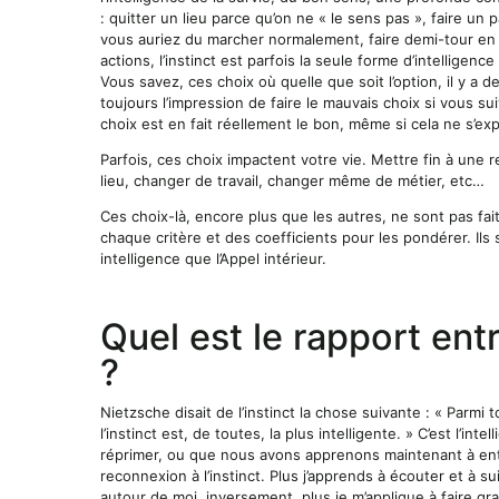
: quitter un lieu parce qu’on ne « le sens pas », faire un
vous auriez du marcher normalement, faire demi-tour en 
actions, l’instinct est parfois la seule forme d’intelligenc
Vous savez, ces choix où quelle que soit l’option, il y 
toujours l’impression de faire le mauvais choix si vous s
choix est en fait réellement le bon, même si cela ne s’exp
Parfois, ces choix impactent votre vie. Mettre fin à une 
lieu, changer de travail, changer même de métier, etc…
Ces choix-là, encore plus que les autres, ne sont pas fa
chaque critère et des coefficients pour les pondérer. Ils 
intelligence que l’Appel intérieur.
Quel est le rapport entr
?
Nietzsche disait de l’instinct la chose suivante : « Parmi 
l’instinct est, de toutes, la plus intelligente. » C’est l’i
réprimer, ou que nous avons apprenons maintenant à ent
reconnexion à l’instinct. Plus j’apprends à écouter et à su
autour de moi. inversement, plus je m’applique à faire gr