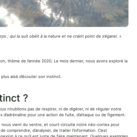
ps ; qui la suit obéit à la nature et ne craint point de s’égarer. »
ion, thème de l’année 2020, Le mois dernier, nous avons exploré la
plus aisé d’écouter son instinct.
tinct ?
nous n’oublions pas de respirer, ni de digérer, ni de réguler notre
x d’adrénaline pour une action de fuite, d’attaque ou de figement.
ui nous vient du ventre, et court-circuite notre néo-cortex pour
e comprendre, d’analyser, de traiter l’information. C’est
nnexion à ce qu’il est juste de faire maintenant. Quelques exemples