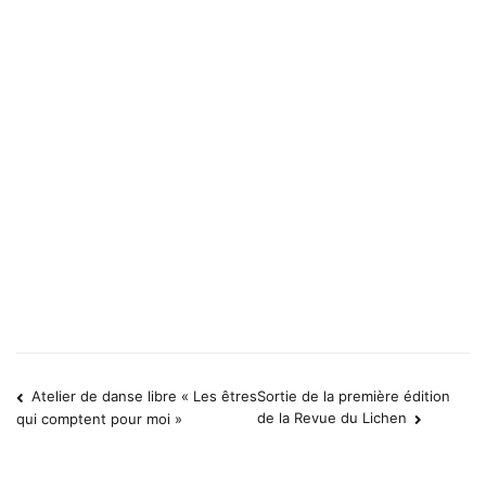
Atelier de danse libre « Les êtres
Sortie de la première édition
Navigation
de la Revue du Lichen
qui comptent pour moi »
de